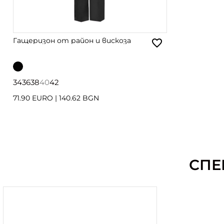
Гащеризон от район и вискоза
34
36
38
40
42
71.90 EURO
|
140.62 BGN
СПЕ