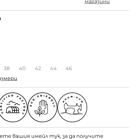
магазини
О
38
40
42
44
46
азмери
вете вашия имейл тук, за да получите