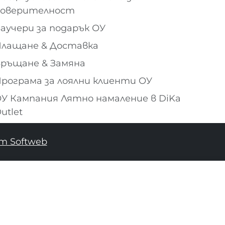
поверителност
аучери за подарък ОУ
лащане & Доставка
ръщане & Замяна
рограма за лоялни клиенти ОУ
У Кампания Лятно намаление в DiKa
utlet
т Softweb
ДОБАВИ В КОШНИЦАТА