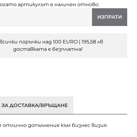
когато артикулът е наличен отново:
ИЗПРАТИ
 всички поръчки над 100 EURO | 195,58 лв
доставката e безплатна!
 ЗА ДОСТАВКА/ВРЪЩАНЕ
т е отлично допълнение към бизнес визия.