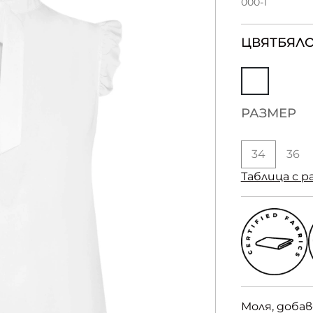
000-1
ЦВЯТ
БЯЛ
РАЗМЕР
34
36
Таблица с р
Моля, доба