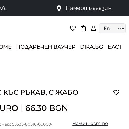
Намери магазин
лв.
Language selec
HOME
ПОДАРЪЧЕН ВАУЧЕР
DIKA.BG
БЛОГ
С КЪС РЪКАВ, С ЖАБО
 EURO
|
66.30 BGN
Наличност по
мер: 55335-80516-00000-