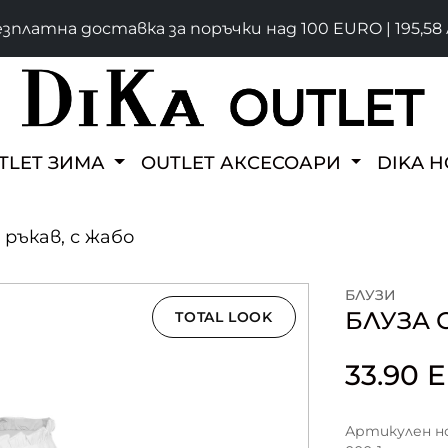
зплатна доставка за поръчки над 100 EURO | 195,58 
TLET ЗИМА
OUTLET АКСЕСОАРИ
DIKA 
с ръкав, с жабо
БЛУЗИ
БЛУЗА 
TOTAL LOOK
33.90
Артикулен но