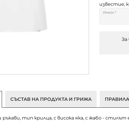
известие, 
Имейл
*
За
СЪСТАВ НА ПРОДУКТА И ГРИЖА
ПРАВИЛА
 ръкави, тип крилца, с висока яка, с жабо - стилъ