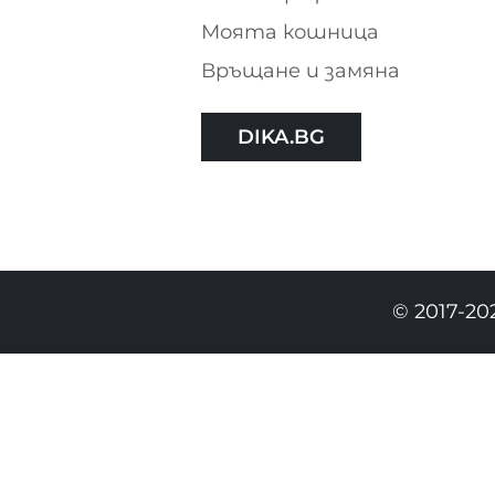
Моята кошница
Връщане и замяна
DIKA.BG
© 2017-20
33.90 EURO
|
66.30 BGN