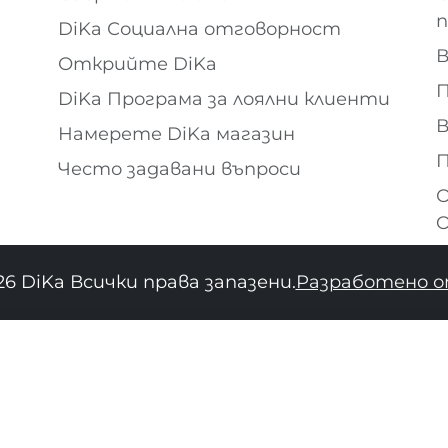
DiKa Социална отговорност
В
Открийте DiKa
П
DiKa Програма за лоялни клиенти
В
Намерете DiKa магазин
П
Често задавани въпроси
О
O
26 DiKa Всички права запазени.
Разработено о
34
36
38
40
42
44
46