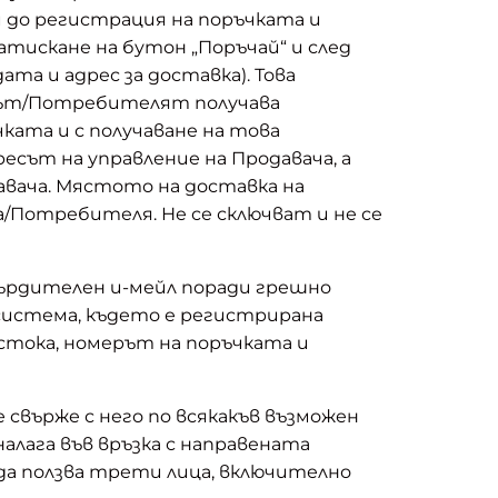
и до регистрация на поръчката и
атискане на бутон „Поръчай“ и след
а и адрес за доставка). Това
нтът/Потребителят получава
ката и с получаване на това
есът на управление на Продавача, а
вача. Мястото на доставка на
/Потребителя. Не се сключват и не се
върдителен и-мейл поради грешно
 система, където е регистрирана
стока, номерът на поръчката и
свърже с него пo всякакъв възможен
лага във връзка с направената
да ползва трети лица, включително