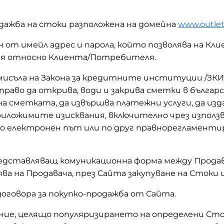
дажба на стоки разположена на домейна
www.outlet
н от имейл адрес и парола, който позволява на 
ия относно Клиента/Потребителя.
съла на Закона за кредитните институции /ЗКИ/
право да открива, води и закрива сметки в българс
а сметката, да извършва платежни услуги, да изда
риложимите изисквания, включително чрез използ
о електронен път или по друг правнорегламенти
едставляващ комуникационна форма между Продав
на Продавача, през Сайта закупуване на Стоки и
договора за покупко-продажба от Сайта.
ние, целящо популяризирането на определени Сток