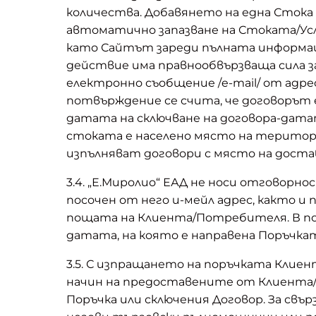
количества. Добавянето на една Стока 
автоматично запазване на Стоката/Услу
като Сайтът зареди пълната информация
действие има правнообвързваща сила 
електронно съобщение /e-mail/ от адр
потвърждение се счита, че договорът е
датата на сключване на договора-дат
стоката е населено място на територи
изпълняват договори с място на доста
3.4. „Е.Миролио“ ЕАД не носи отговор
посочен от него и-мейл адрес, както и
пощата на Клиента/Потребителя. В по
датата, на която е направена Поръчкат
3.5. С изпращането на поръчката Клие
начин на предоставените от Клиента/П
Поръчка или сключения Договор. За св