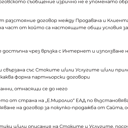
ърговското съобщение изрично не е упоменато об
от разстояние договор между Продавача и Клиент
на част от който са настоящите общи условия за 
е достъпна чрез връзка с Интернет и използване 
 свързана със Стоките и/или Услугите и/или пр
каква форма партньорски договори
данни, отнасящи се до него
то от страна на „Е.Миролио“ ЕАД по възстановяв
яване на договор за покупко-продажба от Сайта,
тики и/или описания на Стоките и Услугите, посо