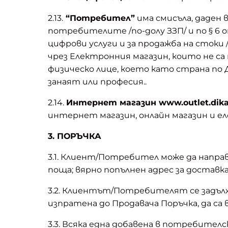
2.13.
“Потребител”
има смисъла, даден 
потребителите /по-долу ЗЗП/ и по § 6
цифрови услуги и за продажба на стоки 
чрез Електронния магазин, които не са
физическо лице, което като страна по 
занаят или професия..
2.14.
Интернет магазин www.outlet.dika
интернет магазин, онлайн магазин и ел
3. ПОРЪЧКА
3.1. Клиент/Потребител може да направ
поща; вярно попълнен адрес за доставк
3.2. Клиентът/Потребителят се задълж
изпратена до Продавача Поръчка, да са
3.3. Всяка една добавена в потребител