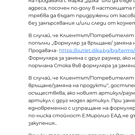
на продавача с марка „Дика“ или да бъ
адреса, посочен по-долу в настоящата
трябва да бъдат придружени от касова 
без замърсявания и/или следи от козм
В случай, че Клиентът/Потребителят 
попълни „Формуляр за връщане/ замяна 
Продавача-
https://outlet.dika.bg/bg/terms
Формуляра за замяна с друг размер, ако
поръчана Стока във формуляра за замяна
В случай, че Клиентът/Потребителят же
връщане/замяна на продукти“, достъпен
осъществява, ако новият артикул/разме
артикул с друг модел артикул. При за
едновременно с изпращане на формуляра
по-ниска стойност Е.Миролио ЕАД не д
закупения..