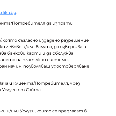
.dika.bg
.
Клиента/Потребителя да изпрати
, която съгласно издадено разрешение
ки левове и/или валута, да извършва и
ва банкови карти и да обслужва
ването на платежни системи,
ран начин, позволяващ удостоверяване
ача и Клиента/Потребителя, чрез
 Услуги от Сайта.
и и/или Услуги, които се предлагат в