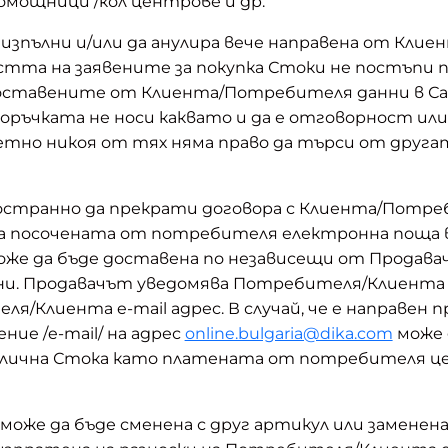
мощници /кол центрове и др.
а изпълни и/или да анулира вече направена от Кли
стта на заявените за покупка Стоки не постъпи п
едоставените от Клиента/Потребителя данни в Сай
Поръчката не носи каквато и да е отговорност или
тно никоя от тях няма право да търси от друга
дностранно да прекрати договора с Клиента/Потре
а посочената от потребителя електронна поща в 
оже да бъде доставена по независещи от Продавач
 дни. Продавачът уведомява Потребителя/Клиента 
/Клиента e-mail адрес. В случай, че е направен п
е /e-mail/ на адрес
online.bulgaria@dika.com
може 
 налична Стока като платената от потребителя це
на, може да бъде сменена с друг артикул или замен