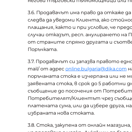
негови търговски пълномощници или по
3.6. Продавачът има право да откаже д
следва да уведоми Клиента, ако стойно
плащания, както и при условие, че пр
случаи отказът, респ. анулирането на 
от страните спрямо другата и съотве
Поръчката.
3.7. Продавачът си запазва правото е
mail/ от адрес
online.bulgaria@dika.com
н
поръчаната стока е изчерпана или не м
заявената стока, в срок до 5 работни
съобщение до посочения от Потребителя
Потребителят/Клиентът чрез съобщени
платената сума, или да избере друга,
избраната нова стоката.
3.8. Стока, закупена от онлайн магази