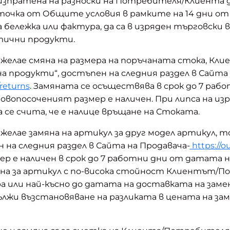
де изпратена на разноски на Потребителя/Клиента 
 точка от Общите условия в рамките на 14 дни о
бележка или фактура, да са в изряден търговски в
етични продукти.
желае смяна на размера на поръчаната стока, 
на продукти“, достъпен на следния раздел в Сайта
/returns
. Замяната се осъществява в срок до 7 раб
 новопосоченият размер е наличен. При липса на из
 се счита, че е налице връщане на Стоката.
лае замяна на артикул за друг модел артикул, то
 на следния раздел в Сайта на Продавача-
https://o
р е наличен в срок до 7 работни дни от датата на
мяна за артикул с по-висока стойност Клиентът
 или най-късно до датата на доставката на замен
ължи възстановяване на разликата в цената на за