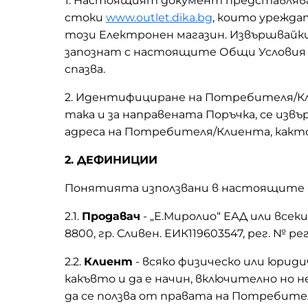
1. Настоящият документ представлява 
стоки
www.outlet.dika.bg
, които урежда
този Eлектронен магазин. Извършвайк
запознат с настоящите Общи Условия и
спазва.
2. Идентифициране на Потребителя/Кли
така и за направената Поръчка, се извъ
адреса на Потребителя/Клиента, както
2. ДЕФИНИЦИИ
Понятията използвани в настоящите 
2.1.
Продавач
- „Е.Миролио“ ЕАД или всеки
8800, гр. Сливен. ЕИК119603547, рег. № р
2.2.
Клиент
- всяко физическо или юриди
какъвто и да е начин, включително но н
да се ползва от правата на Потребите