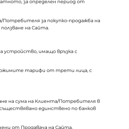
ратното, за определен период от
а/Потребителя за покупко-продажба на
ползване на Сайта.
на устройство, имащо връзка с
иложимите тарифи от трети лица, с
ане на сума на Клиента/Потребителя в
 осъществявано единствено по банков
чени от Продавача на Сайта.