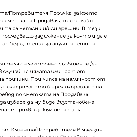
ента/Потребителя Поръчка, за което
о сметка на Продавача при онлайн
та са непълни и/или грешни. В тези
 последващо задължение за която и да е
та обезщетение за анулирането на
бителя с електронно съобщение /e-
случай, че цялата или част от
а причини. При липса на наличност от
за изчерпването й чрез изпращане на
ревод по сметката на Продавача,
да избере да му бъде възстановена
на се прихваща към цената на
ена от Клиента/Потребителя в магазин