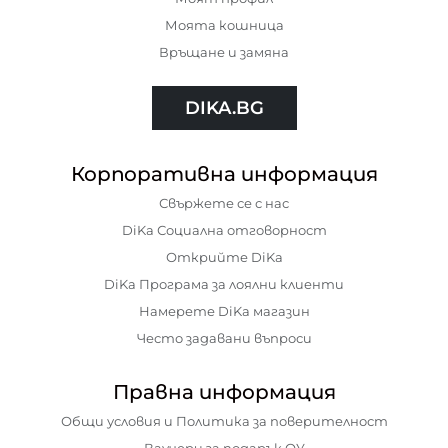
Моята кошница
Връщане и замяна
DIKA.BG
Корпоративна информация
Свържете се с нас
DiKa Социална отговорност
Открийте DiKa
DiKa Програма за лоялни клиенти
Намерете DiKa магазин
Често задавани въпроси
Правна информация
Общи условия и Политика за поверителност
Ваучери за подарък ОУ