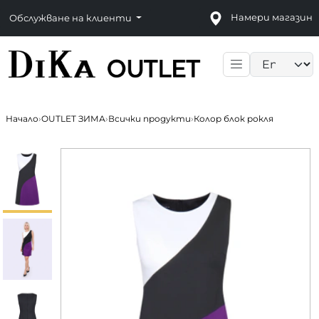
Намери магазин
Обслужване на клиенти
Language sele
Начало
›
OUTLET ЗИМА
›
Всички продукти
›
Колор блок рокля