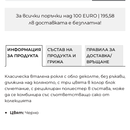
За всички поръчки над 100 EURO | 195,58
лв доставката e безплатна!
ИНФОРМАЦИЯ
СЪСТАВ НА
ПРАВИЛА ЗА
ЗА ПРОДУКТА
ПРОДУКТА И
ДОСТАВКА/
ГРИЖА
ВРЪЩАНЕ
Класическа вталена рокля с обло деколте, без ръкави,
дължина над коляното, с три цвята в колор блок
съчетание, с рециклиран полиестер в състава, може
да се комбинира със съответстващо сако от
колекцията
Цвят:
Черно