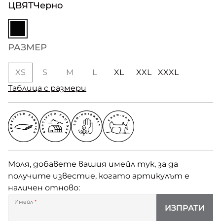
ЦВЯТ
Черно
РАЗМЕР
XS
S
M
L
XL
XXL
XXXL
Таблица с размери
Моля, добавете вашия имейл тук, за да
получите известие, когато артикулът е
наличен отново:
Имейл
*
ИЗПРАТИ