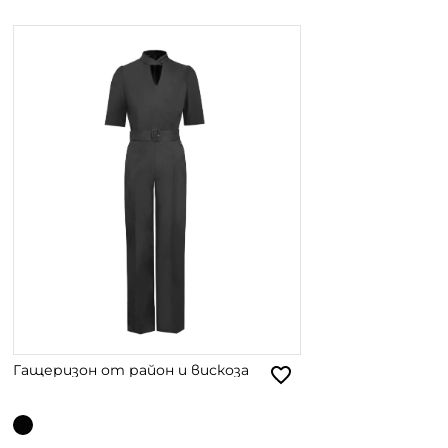
Гащеризон от район и вискоза