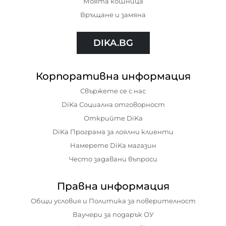
Моята кошница
Връщане и замяна
DIKA.BG
Корпоративна информация
Свържете се с нас
DiKa Социална отговорност
Открийте DiKa
DiKa Програма за лоялни клиенти
Намерете DiKa магазин
Често задавани въпроси
Правна информация
Общи условия и Политика за поверителност
Ваучери за подарък ОУ