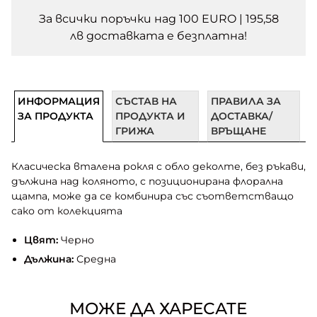
За всички поръчки над 100 EURO | 195,58
лв доставката e безплатна!
ИНФОРМАЦИЯ
СЪСТАВ НА
ПРАВИЛА ЗА
ЗА ПРОДУКТА
ПРОДУКТА И
ДОСТАВКА/
ГРИЖА
ВРЪЩАНЕ
Класическа вталена рокля с обло деколте, без ръкави,
дължина над коляното, с позиционирана флорална
щампа, може да се комбинира със съответстващо
сако от колекцията
Цвят:
Черно
Дължина:
Средна
МОЖЕ ДА ХАРЕСАТЕ