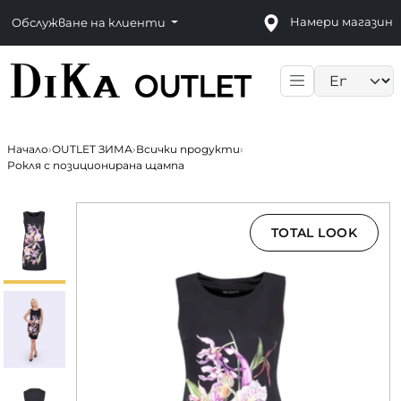
Намери магазин
Обслужване на клиенти
Language sele
Начало
›
OUTLET ЗИМА
›
Всички продукти
›
Рокля с позиционирана щампа
TOTAL LOOK