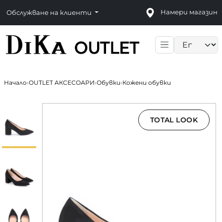
Намери магазин
Обслужване на клиенти
Language sele
Начало
›
OUTLET АКСЕСОАРИ
›
Обувки
›
Кожени обувки
TOTAL LOOK