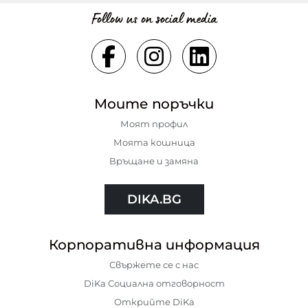
Follow us on social media
Моите поръчки
Моят профил
Моята кошница
Връщане и замяна
DIKA.BG
Корпоративна информация
Свържете се с нас
DiKa Социална отговорност
Открийте DiKa