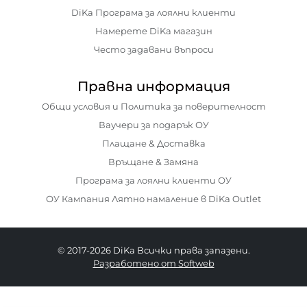
DiKa Програма за лоялни клиенти
Намерете DiKa магазин
Често задавани въпроси
Правна информация
Общи условия и Политика за поверителност
Ваучери за подарък ОУ
Плащане & Доставка
Връщане & Замяна
Програма за лоялни клиенти ОУ
ОУ Кампания Лятно намаление в DiKa Outlet
© 2017-2026 DiKa Всички права запазени.
Разработено от Softweb