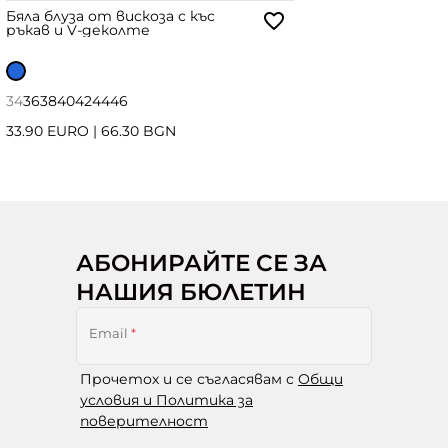
Бяла блуза от вискоза с къс
ръкав и V-деколте
34
36
38
40
42
44
46
33.90 EURO
|
66.30 BGN
АБОНИРАЙТЕ СЕ ЗА
НАШИЯ БЮЛЕТИН
Email
*
Прочетох и се съгласявам с
Общи
условия и Политика за
поверителност