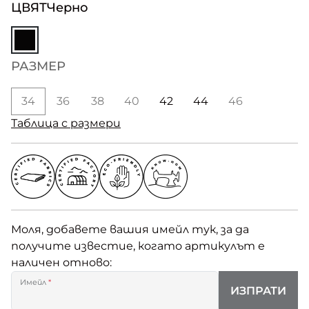
ЦВЯТ
Черно
РАЗМЕР
34
36
38
40
42
44
46
Таблица с размери
Моля, добавете вашия имейл тук, за да
получите известие, когато артикулът е
наличен отново:
Имейл
*
ИЗПРАТИ