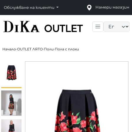
Намери магазин
Обслужване на клиенти
Language sele
Начало
›
OUTLET ЛЯТО
›
Поли
›
Пола с плохи