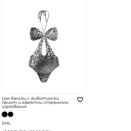
Цял бански с животински
принт и ефектни странични
изрязвания
S
M
L