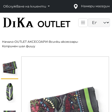
Намери магазин
Обслужване на клиенти
Language sele
Начало
›
OUTLET АКСЕСОАРИ
›
Всички аксесоари
›
Копринен шал фишу