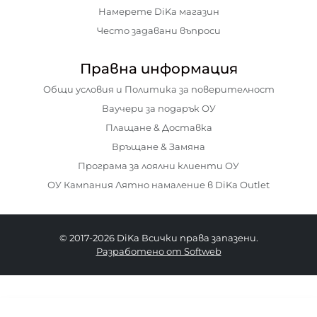
Намерете DiKa магазин
Често задавани въпроси
Правна информация
Общи условия и Политика за поверителност
Ваучери за подарък ОУ
Плащане & Доставка
Връщане & Замяна
Програма за лоялни клиенти ОУ
ОУ Кампания Лятно намаление в DiKa Outlet
© 2017-2026 DiKa Всички права запазени.
Разработено от Softweb