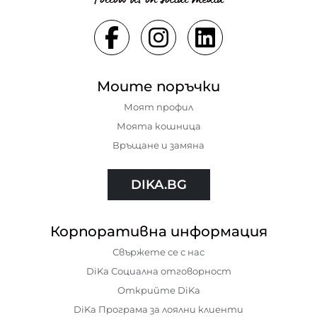
Моите поръчки
Моят профил
Моята кошница
Връщане и замяна
DIKA.BG
Корпоративна информация
Свържете се с нас
DiKa Социална отговорност
Открийте DiKa
DiKa Програма за лоялни клиенти