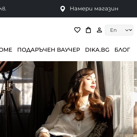
Намери магазин
лв.
Language selec
HOME
ПОДАРЪЧЕН ВАУЧЕР
DIKA.BG
БЛОГ