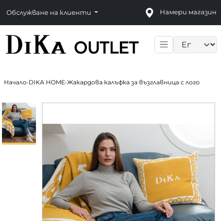
Намери магазин
Обслужване на клиенти
Language sele
Начало
›
DIKA HOME
›
Жакардова калъфка за възглавница с лого