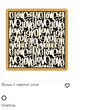
Фишу с надпис Love
OneSize