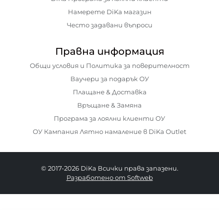
Намерете DiKa магазин
Често задавани въпроси
Правна информация
Общи условия и Политика за поверителност
Ваучери за подарък ОУ
Плащане & Доставка
Връщане & Замяна
Програма за лоялни клиенти ОУ
ОУ Кампания Лятно намаление в DiKa Outlet
© 2017-2026 DiKa Всички права запазени.
Разработено от Softweb