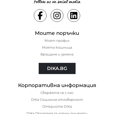
Follow us on social media
Моите поръчки
Моят профил
Моята кошница
Връщане и замяна
DIKA.BG
Корпоративна информация
Свържете се с нас
DiKa Социална отговорност
Открийте DiKa
DiKa Програма за лоялни клиенти