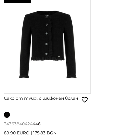
Сако от туид, с шифонен волан
34
36
38
40
42
44
46
89.90 EURO
|
175.83 BGN