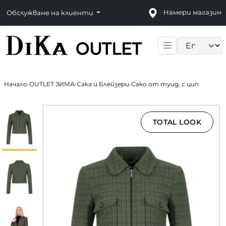
Намери магазин
Обслужване на клиенти
Language sele
Начало
›
OUTLET ЗИМА
›
Сака и Блейзери
›
Сако от туид, с цип
TOTAL LOOK