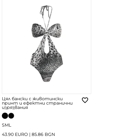
Цял бански с животински
принт и ефектни странични
изрязвания
S
M
L
43.90 EURO
|
85.86 BGN