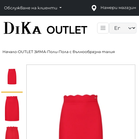
Намери магазин
Обслужване на клиенти
Language sele
Начало
›
OUTLET ЗИМА
›
Поли
›
Пола с вълнообразна талия