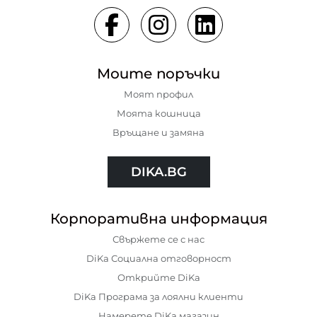
Моите поръчки
Моят профил
Моята кошница
Връщане и замяна
DIKA.BG
Корпоративна информация
Свържете се с нас
DiKa Социална отговорност
Открийте DiKa
DiKa Програма за лоялни клиенти
Намерете DiKa магазин