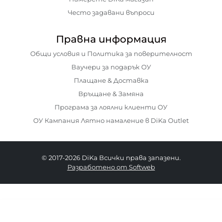
Често задавани въпроси
Правна информация
Общи условия и Политика за поверителност
Ваучери за подарък ОУ
Плащане & Доставка
Връщане & Замяна
Програма за лоялни клиенти ОУ
ОУ Кампания Лятно намаление в DiKa Outlet
© 2017-2026 DiKa Всички права запазени.
Разработено от Softweb
30.90 EURO
|
60.44 BGN