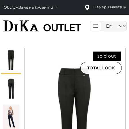
Намери магазин
Обслужване на клиенти
Language sele
sold out
TOTAL LOOK