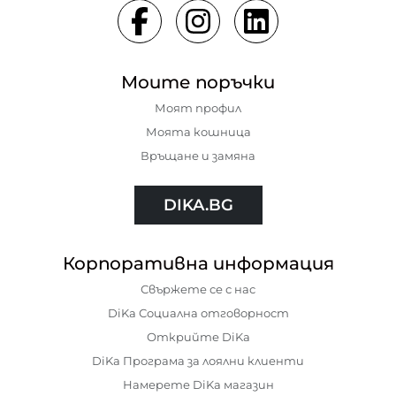
Моите поръчки
Моят профил
Моята кошница
Връщане и замяна
DIKA.BG
Корпоративна информация
Свържете се с нас
DiKa Социална отговорност
Открийте DiKa
DiKa Програма за лоялни клиенти
Намерете DiKa магазин