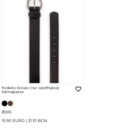
Кожен колан със сребърна
катарама
85
95
15.90 EURO
|
31.10 BGN