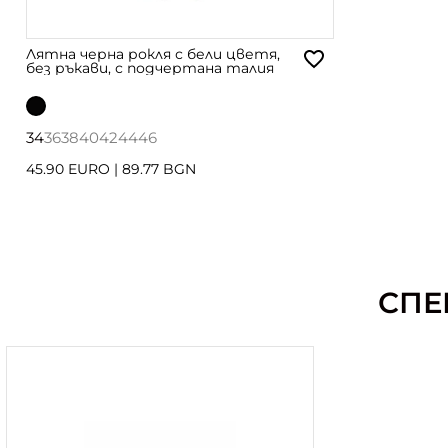
Лятна черна рокля с бели цветя,
без ръкави, с подчертана талия
34
36
38
40
42
44
46
45.90 EURO
|
89.77 BGN
СПЕ