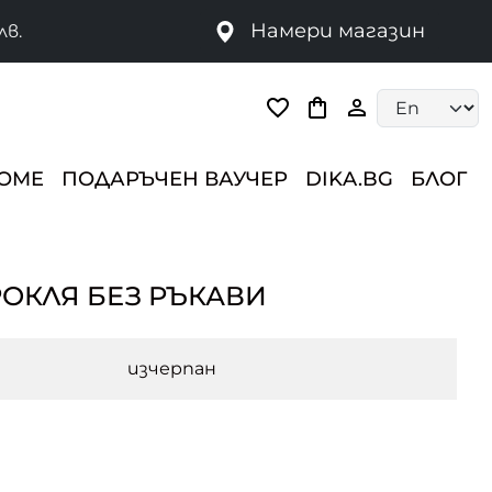
Намери магазин
лв.
Language selec
HOME
ПОДАРЪЧЕН ВАУЧЕР
DIKA.BG
БЛОГ
ОКЛЯ БЕЗ РЪКАВИ
изчерпан