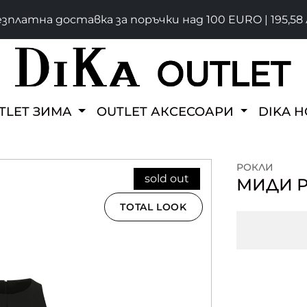
зплатна доставка за поръчки над 100 EURO | 195,58 
TLET ЗИМА
OUTLET АКСЕСОАРИ
DIKA 
РОКЛИ
sold out
МИДИ Р
TOTAL LOOK