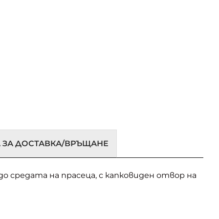
 ЗА ДОСТАВКА/ВРЪЩАНЕ
 до средата на прасеца, с капковиден отвор на