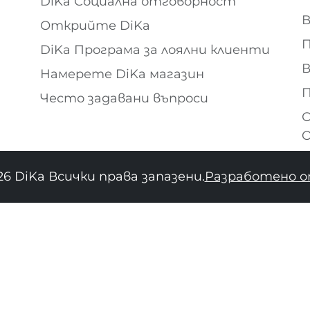
DiKa Социална отговорност
В
Открийте DiKa
П
DiKa Програма за лоялни клиенти
В
Намерете DiKa магазин
П
Често задавани въпроси
О
O
26 DiKa Всички права запазени.
Разработено о