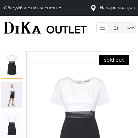
Намери магазин
Обслужване на клиенти
Language sele
sold out