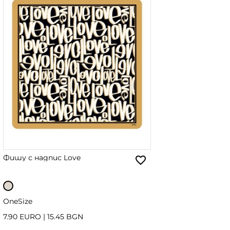
Фишу с надпис Love
OneSize
7.90 EURO
|
15.45 BGN