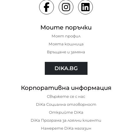
Моите поръчки
Моят профил
Моята кошница
Връщане и замяна
DIKA.BG
Корпоративна информация
Свържете се с нас
DiKa Социална отговорност
Открийте DiKa
DiKa Програма за лоялни клиенти
Намерете DiKa магазин