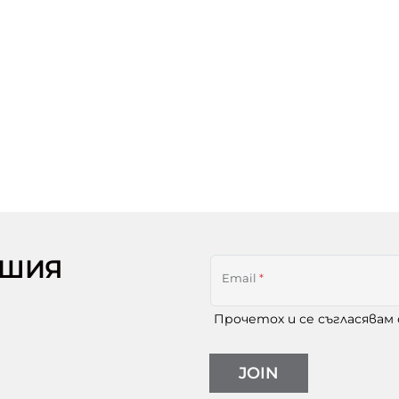
АШИЯ
Email
*
Прочетох и се съгласявам
JOIN