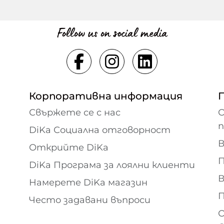
Follow us on social media
Корпоративна информация
Свържете се с нас
О
DiKa Социална отговорност
В
Открийте DiKa
П
DiKa Програма за лоялни клиенти
В
Намерете DiKa магазин
П
Често задавани въпроси
О