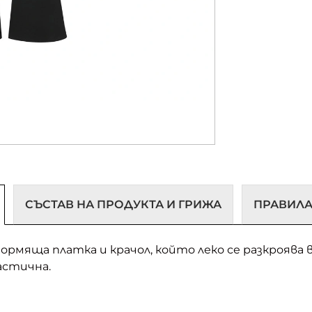
СЪСТАВ НА ПРОДУКТА И ГРИЖА
ПРАВИЛА
формяща платка и крачол, който леко се разкроява
астична.