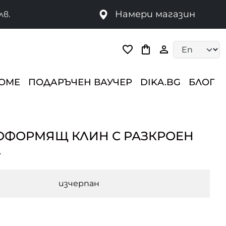
Намери магазин
лв.
Language selec
HOME
ПОДАРЪЧЕН ВАУЧЕР
DIKA.BG
БЛОГ
ОФОРМЯЩ КЛИН С РАЗКРОЕН
Л
изчерпан