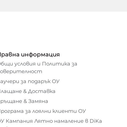
Правна информация
бщи условия и Политика за
поверителност
аучери за подарък ОУ
лащане & Доставка
ръщане & Замяна
рограма за лоялни клиенти ОУ
У Кампания Лятно намаление в DiKa