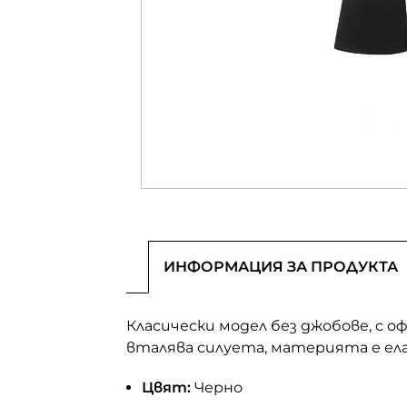
ИНФОРМАЦИЯ ЗА ПРОДУКТА
Класически модел без джобове, с о
вталява силуета, материята е ел
Цвят:
Черно