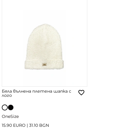
Бяла вълнена плетена шапка с
лого
OneSize
15.90 EURO
|
31.10 BGN