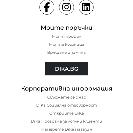
Моите поръчки
Моят профил
Моята кошница
Връщане и замяна
DIKA.BG
Корпоративна информация
Свържете се с нас
DiKa Социална отговорност
Открийте DiKa
DiKa Програма за лоялни клиенти
Намерете DiKa магазин