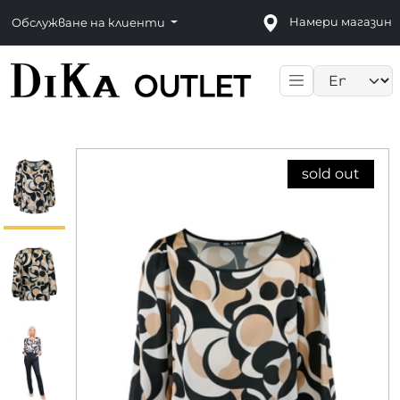
Намери магазин
Обслужване на клиенти
Language sele
sold out