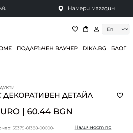
Намери магазин
лв.
Language selec
HOME
ПОДАРЪЧЕН ВАУЧЕР
DIKA.BG
БЛОГ
ДУКТИ
С ДЕКОРАТИВЕН ДЕТАЙЛ
 EURO
|
60.44 BGN
Наличност по
мер: 55379-81388-00000-