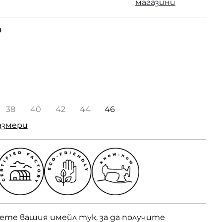
магазини
О
38
40
42
44
46
азмери
вете вашия имейл тук, за да получите