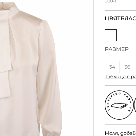
000-1
ЦВЯТ
БЯЛ
РАЗМЕР
34
36
Таблица с р
Моля, доба