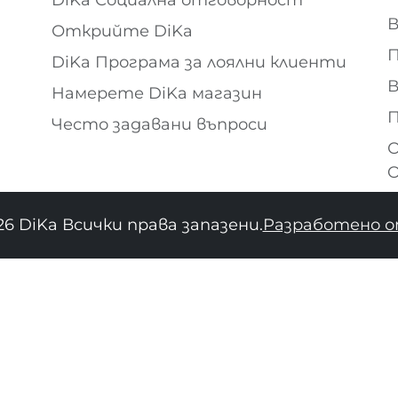
В
Открийте DiKa
П
DiKa Програма за лоялни клиенти
В
Намерете DiKa магазин
П
Често задавани въпроси
О
O
26 DiKa Всички права запазени.
Разработено о
34
36
38
40
42
44
46