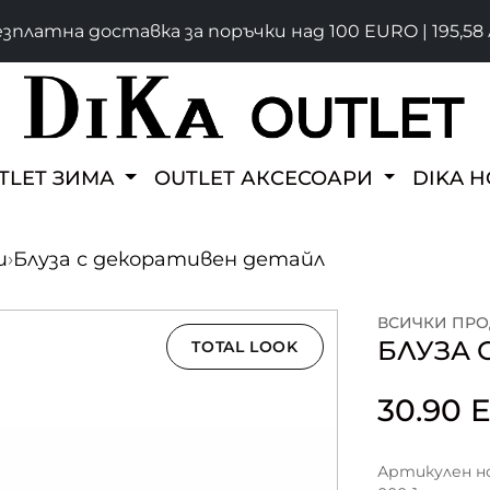
зплатна доставка за поръчки над 100 EURO | 195,58 
TLET ЗИМА
OUTLET АКСЕСОАРИ
DIKA 
и
›
Блуза с декоративен детайл
ВСИЧКИ ПРО
БЛУЗА 
TOTAL LOOK
30.90
Артикулен но