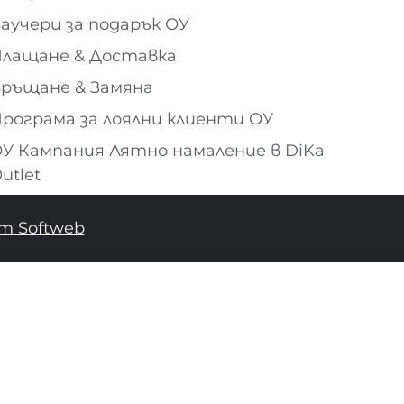
аучери за подарък ОУ
лащане & Доставка
ръщане & Замяна
рограма за лоялни клиенти ОУ
У Кампания Лятно намаление в DiKa
utlet
т Softweb
ДОБАВИ В КОШНИЦАТА