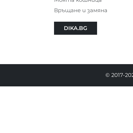
Връщане и замяна
DIKA.BG
© 2017-20
30.90 EURO
|
60.44 BGN