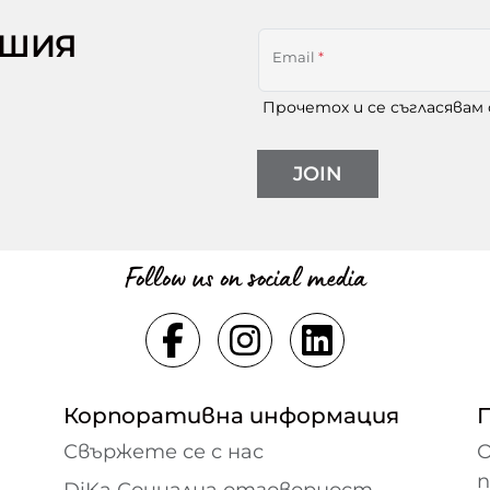
АШИЯ
Email
*
Прочетох и се съгласявам
JOIN
Follow us on social media
Корпоративна информация
Свържете се с нас
О
DiKa Социална отговорност