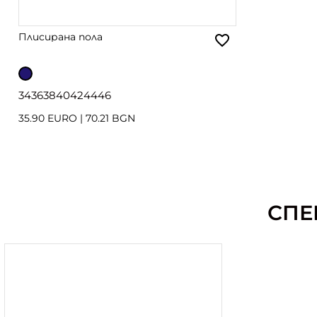
Плисирана пола
34
36
38
40
42
44
46
35.90 EURO
|
70.21 BGN
СПЕ