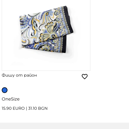
Фишу от район
OneSize
15.90 EURO
|
31.10 BGN