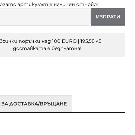
когато артикулът е наличен отново:
ИЗПРАТИ
 всички поръчки над 100 EURO | 195,58 лв
доставката e безплатна!
 ЗА ДОСТАВКА/ВРЪЩАНЕ