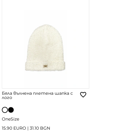
Бяла вълнена плетена шапка с
лого
OneSize
15.90 EURO
|
31.10 BGN