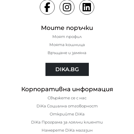
Моите поръчки
Моят профил
Моята кошница
Връщане и замяна
DIKA.BG
Корпоративна информация
Свържете се с нас
DiKa Социална отговорност
Открийте DiKa
DiKa Програма за лоялни клиенти
Намерете DiKa магазин