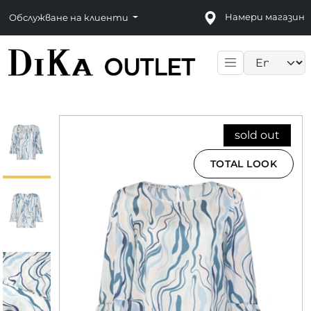
Намери магазин
Обслужване на клиенти
Language sele
sold out
TOTAL LOOK