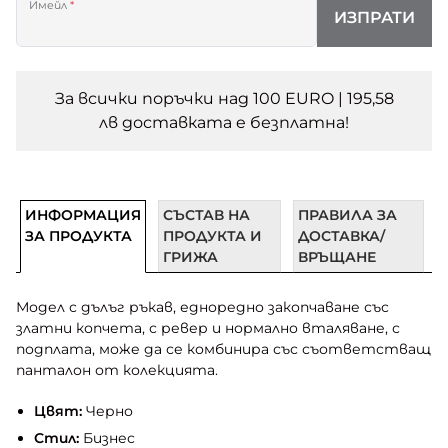
Имейл
*
ИЗПРАТИ
За всички поръчки над 100 EURO | 195,58
лв доставката e безплатна!
ИНФОРМАЦИЯ
СЪСТАВ НА
ПРАВИЛА ЗА
ЗА ПРОДУКТА
ПРОДУКТА И
ДОСТАВКА/
ГРИЖА
ВРЪЩАНЕ
Модел с дълъг ръкав, едноредно закопчаване със
златни копчета, с ревер и нормално вталяване, с
подплата, може да се комбинира със съответстващ
панталон от колекцията.
Цвят:
Черно
Стил:
Бизнес