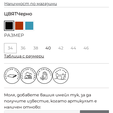
Наличност по магазини
ЦВЯТ
Черно
РАЗМЕР
34
36
38
40
42
44
46
Таблица с размери
Моля, добавете вашия имейл тук, за да
получите известие, когато артикулът е
наличен отново: