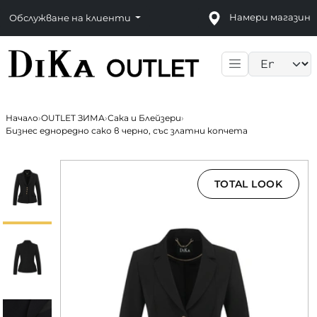
Намери магазин
Обслужване на клиенти
Language sele
Начало
›
OUTLET ЗИМА
›
Сака и Блейзери
›
Бизнес едноредно сако в черно, със златни копчета
TOTAL LOOK