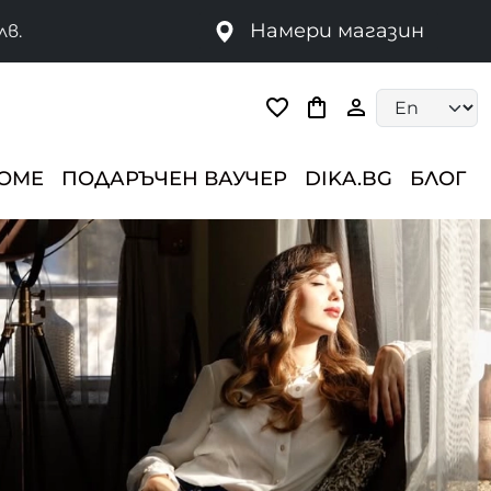
Намери магазин
лв.
Language selec
HOME
ПОДАРЪЧЕН ВАУЧЕР
DIKA.BG
БЛОГ