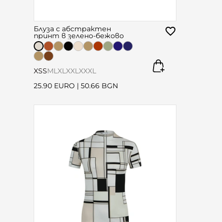
Блуза с абстрактен
принт в зелено-бежово
XS
S
M
L
XL
XXL
XXXL
25.90 EURO
|
50.66 BGN