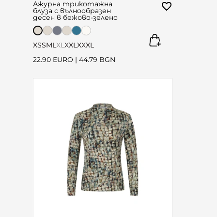
Ажурна трикотажна
блуза с вълнообразен
десен в бежово-зелено
XS
S
M
L
XL
XXL
XXXL
22.90 EURO
|
44.79 BGN