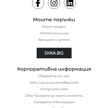
Моите поръчки
Моят профил
Моята кошница
Връщане и замяна
DIKA.BG
Корпоративна информация
Свържете се с нас
DiKa Социална отговорност
Открийте DiKa
DiKa Програма за лоялни клиенти
Намерете DiKa магазин