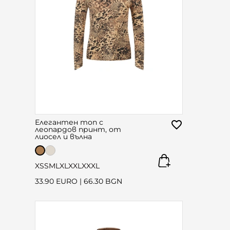
Елегантен топ с
леопардов принт, от
лиосел и вълна
XS
S
M
L
XL
XXL
XXXL
33.90 EURO
|
66.30 BGN