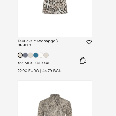
Тениска с леопардов
принт
XS
S
M
L
XL
XXL
XXXL
22.90 EURO
|
44.79 BGN