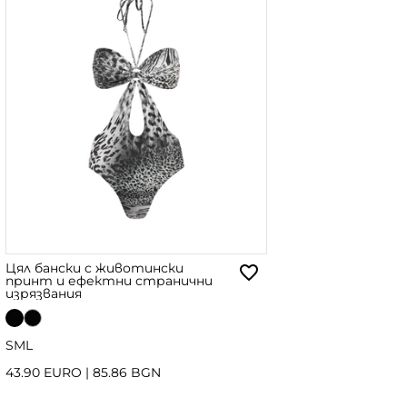
Цял бански с животински
принт и ефектни странични
изрязвания
S
M
L
43.90 EURO
|
85.86 BGN