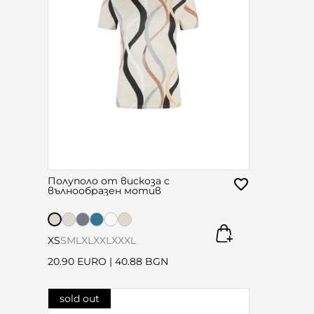
Полуполо от вискоза с
вълнообразен мотив
XS
S
M
L
XL
XXL
XXXL
20.90 EURO
|
40.88 BGN
sold out