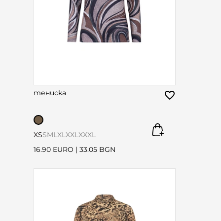
тениска
XS
S
M
L
XL
XXL
XXXL
16.90 EURO
|
33.05 BGN