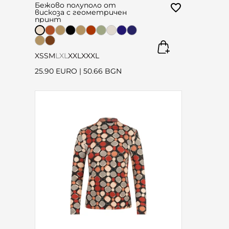
Бежово полуполо от
вискоза с геометричен
принт
XS
S
M
L
XL
XXL
XXXL
25.90 EURO
|
50.66 BGN