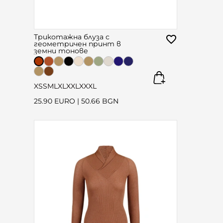
Трикотажна блуза с
геометричен принт в
земни тонове
XS
S
M
L
XL
XXL
XXXL
25.90 EURO
|
50.66 BGN