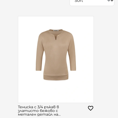
Тениска с 3/4 ръкав в
златисто бежово с
метален детайл на
деколтето