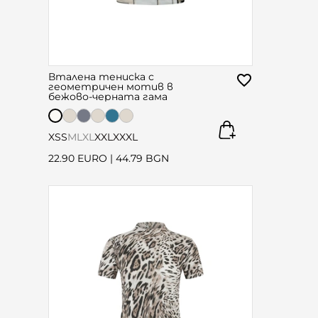
Вталена тениска с
геометричен мотив в
бежово-черната гама
XS
S
M
L
XL
XXL
XXXL
22.90 EURO
|
44.79 BGN