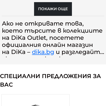
ПОКАЖИ ОЩЕ
Ако не откривате това,
което търсите в колекциите
на DiKa Outlet, посетете
официалния онлайн магазин
на DiKa –
dika.bg
и разгледайте
актуалните колекции на
марката.
СПЕЦИАЛНИ ПРЕДЛОЖЕНИЯ ЗА
ВАС