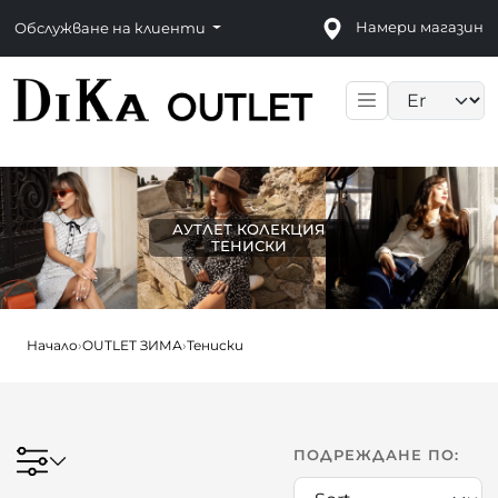
Намери магазин
Обслужване на клиенти
Language sele
АУТЛЕТ КОЛЕКЦИЯ
ТЕНИСКИ
Начало
›
OUTLET ЗИМА
›
Тениски
ПОДРЕЖДАНЕ ПО: