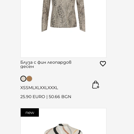
Блуза с фин леопардов
десен
XS
S
M
L
XL
XXL
XXXL
25.90 EURO
|
50.66 BGN
new