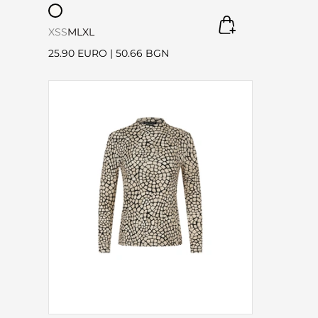
XS
S
M
L
XL
25.90 EURO
|
50.66 BGN