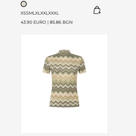
XS
S
M
L
XL
XXL
XXXL
43.90 EURO
|
85.86 BGN