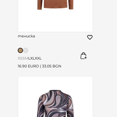
тениска
XS
S
M
L
XL
XXL
16.90 EURO
|
33.05 BGN