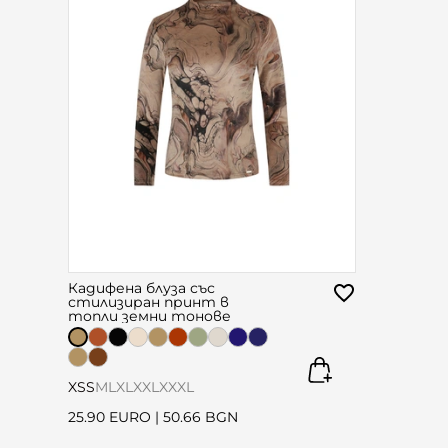
Кадифена блуза със
стилизиран принт в
топли земни тонове
XS
S
M
L
XL
XXL
XXXL
25.90 EURO
|
50.66 BGN