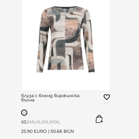
Блуза с бленд виржинска
вълна
XS
S
M
L
XL
XXL
XXXL
25.90 EURO
|
50.66 BGN