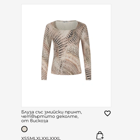
Блуза със змийски принт,
четвъртито деколте,
от вискоза
XS
S
M
L
XL
XXL
XXXL