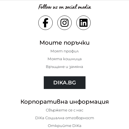
Follow us on social media
Моите поръчки
Моят профил
Моята кошница
Връщане и замяна
DIKA.BG
Корпоративна информация
Свържете се с нас
DiKa Социална отговорност
Открийте DiKa