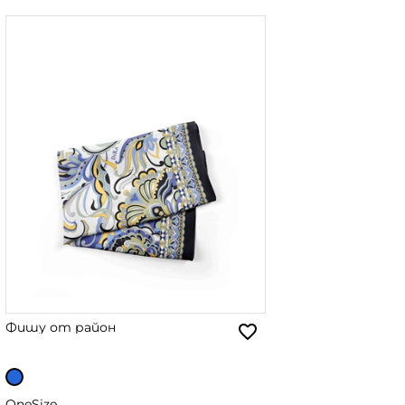
Фишу от район
OneSize