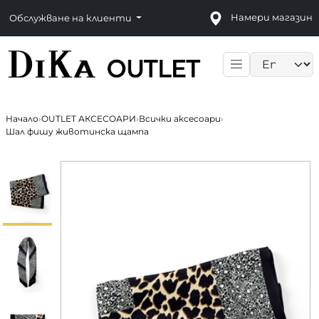
Намери магазин
Обслужване на клиенти
Language sele
Начало
›
OUTLET АКСЕСОАРИ
›
Всички аксесоари
›
Шал фишу животинска щампа