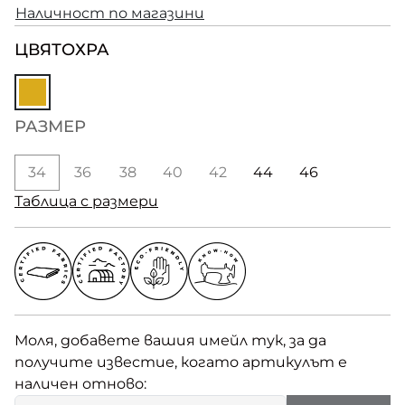
Наличност по магазини
ЦВЯТ
ОХРА
РАЗМЕР
34
36
38
40
42
44
46
Таблица с размери
Моля, добавете вашия имейл тук, за да
получите известие, когато артикулът е
наличен отново: