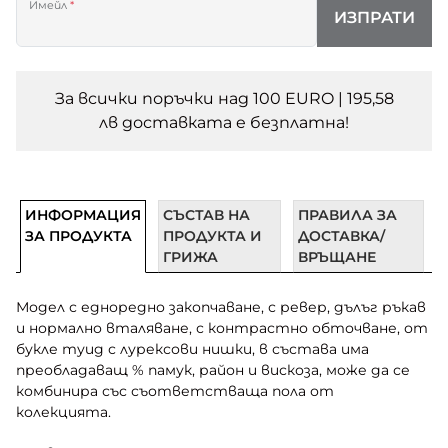
Имейл
*
ИЗПРАТИ
За всички поръчки над 100 EURO | 195,58
лв доставката e безплатна!
ИНФОРМАЦИЯ
СЪСТАВ НА
ПРАВИЛА ЗА
ЗА ПРОДУКТА
ПРОДУКТА И
ДОСТАВКА/
ГРИЖА
ВРЪЩАНЕ
Модел с едноредно закопчаване, с ревер, дълъг ръкав
и нормално вталяване, с контрастно обточване, от
букле туид с лурексови нишки, в състава има
преобладаващ % памук, район и вискоза, може да се
комбинира със съответстваща пола от
колекцията.