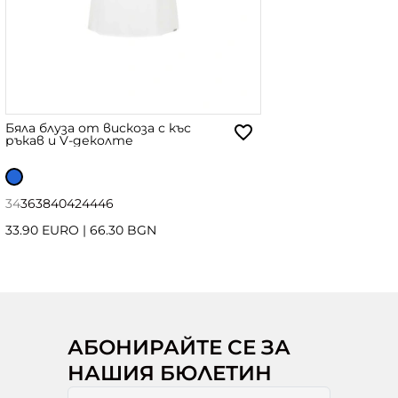
Бяла блуза от вискоза с къс
ръкав и V-деколте
34
36
38
40
42
44
46
33.90 EURO
|
66.30 BGN
АБОНИРАЙТЕ СЕ ЗА
НАШИЯ БЮЛЕТИН