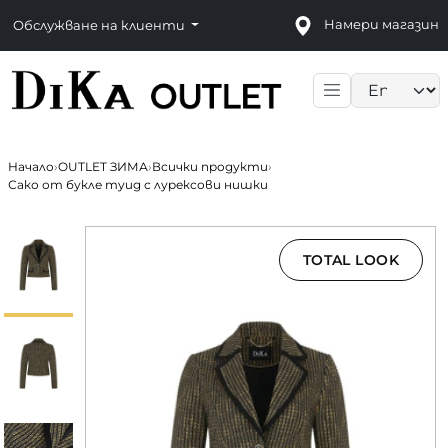
Намери магазин
Обслужване на клиенти
Language sele
Начало
›
OUTLET ЗИМА
›
Всички продукти
›
Сако от букле туид с лурексови нишки
TOTAL LOOK