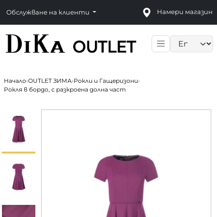
Намери магазин
Обслужване на клиенти
Language sele
Начало
›
OUTLET ЗИМА
›
Рокли и Гащеризони
›
Рокля в бордо, с разкроена долна част