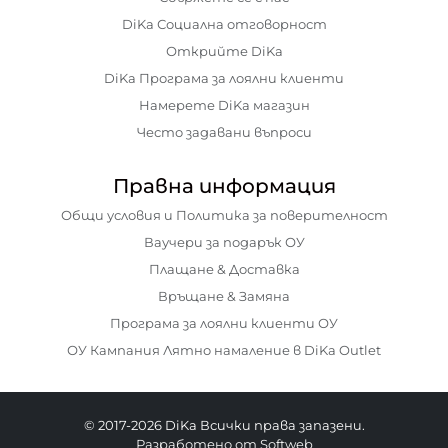
DiKa Социална отговорност
Открийте DiKa
DiKa Програма за лоялни клиенти
Намерете DiKa магазин
Често задавани въпроси
Правна информация
Общи условия и Политика за поверителност
Ваучери за подарък ОУ
Плащане & Доставка
Връщане & Замяна
Програма за лоялни клиенти ОУ
ОУ Кампания Лятно намаление в DiKa Outlet
© 2017-2026 DiKa Всички права запазени.
Разработено от Softweb