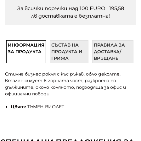
За всички поръчки над 100 EURO | 195,58
лв доставката e безплатна!
ИНФОРМАЦИЯ
СЪСТАВ НА
ПРАВИЛА ЗА
ЗА ПРОДУКТА
ПРОДУКТА И
ДОСТАВКА/
ГРИЖА
ВРЪЩАНЕ
Стилна бизнес рокля с къс ръкав, обло деколте,
втален силует в горната част, разкроена по
дължините, около коляното, подходяща за офис и
официални поводи
Цвят:
ТЪМЕН ВИОЛЕТ