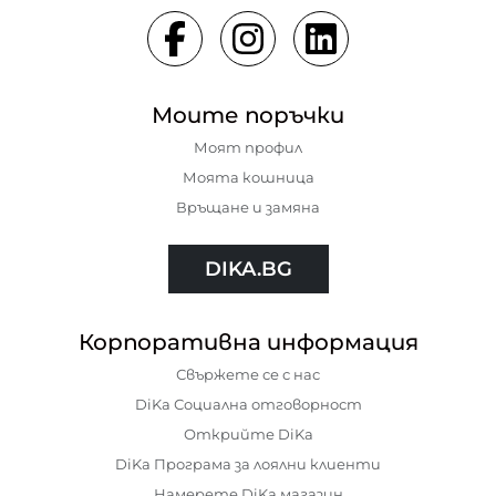
Моите поръчки
Моят профил
Моята кошница
Връщане и замяна
DIKA.BG
Корпоративна информация
Свържете се с нас
DiKa Социална отговорност
Открийте DiKa
DiKa Програма за лоялни клиенти
Намерете DiKa магазин