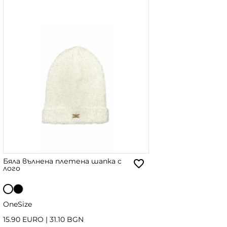
Бяла вълнена плетена шапка с
лого
OneSize
15.90 EURO
|
31.10 BGN