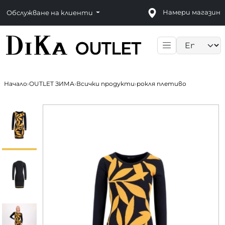
Намери магазин
Обслужване на клиенти
Language sele
Начало
›
OUTLET ЗИМА
›
Всички продукти
›
рокля плетиво