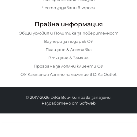
Често задавани въпроси
Правна информация
Общи условия и Политика за поверителност
Ваучери за подарък ОУ
Плащане & Доставка
Връщане & Замяна
Програма за лоялни клиенти ОУ
ОУ Кампания Лятно намаление в DiKa Outlet
© 2017-2026 DiKa Всички права запазени.
Разработено от Softweb
28.90 EURO
|
56.52 BGN