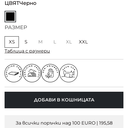
ЦВЯТ
Черно
РАЗМЕР
XS
S
M
L
XL
XXL
Таблица с размери
ДОБАВИ В КОШНИЦАТА
За всички поръчки над 100 EURO | 195,58