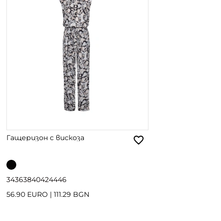
Гащеризон с вискоза
34
36
38
40
42
44
46
56.90 EURO
|
111.29 BGN