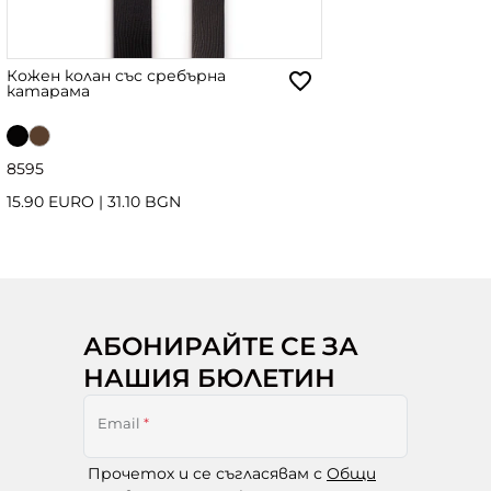
Кожен колан със сребърна
катарама
85
95
15.90 EURO
|
31.10 BGN
АБОНИРАЙТЕ СЕ ЗА
НАШИЯ БЮЛЕТИН
Email
*
Прочетох и се съгласявам с
Общи