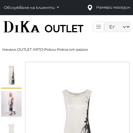
Намери магазин
Обслужване на клиенти
Language sele
Начало
›
OUTLET ЛЯТО
›
Рокли
›
Рокля от район