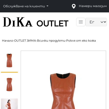
Намери магазин
Обслужване на клиенти
Language sele
Начало
›
OUTLET ЗИМА
›
Всички продукти
›
Рокля от еко кожа