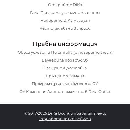
Открийте DiKa
DiKa Програма за лоялни клиенти
Намерете DiKa магазин
Често задавани въпроси
Правна информация
Общи условия и Политика за поверителност
Ваучери за подарък ОУ
Плащане & Доставка
Връщане & Замяна
Програма за лоялни клиенти ОУ
ОУ Кампания Лятно намаление в DiKa Outlet
© 2017-2026 DiKa Всички права запазени.
Разработено от Softweb