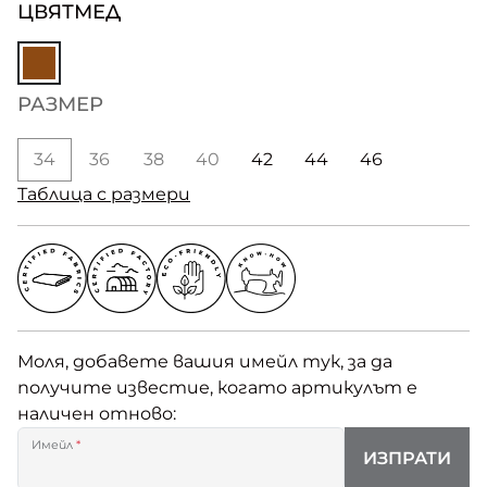
ЦВЯТ
МЕД
РАЗМЕР
34
36
38
40
42
44
46
Таблица с размери
Моля, добавете вашия имейл тук, за да
получите известие, когато артикулът е
наличен отново:
Имейл
*
ИЗПРАТИ