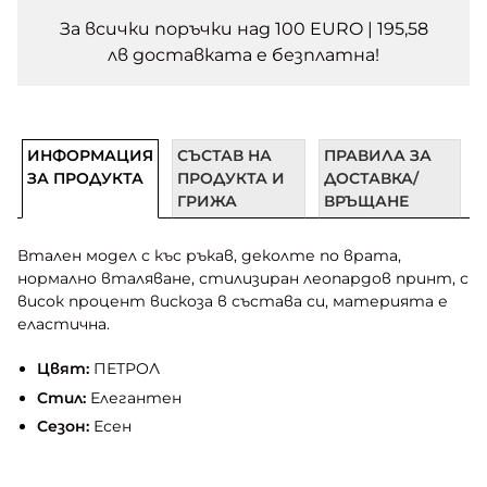
За всички поръчки над 100 EURO | 195,58
лв доставката e безплатна!
ИНФОРМАЦИЯ
СЪСТАВ НА
ПРАВИЛА ЗА
ЗА ПРОДУКТА
ПРОДУКТА И
ДОСТАВКА/
ГРИЖА
ВРЪЩАНЕ
Втален модел с къс ръкав, деколте по врата,
нормално вталяване, стилизиран леопардов принт, с
висок процент вискоза в състава си, материята е
еластична.
Цвят:
ПЕТРОЛ
Стил:
Елегантен
Сезон:
Есен