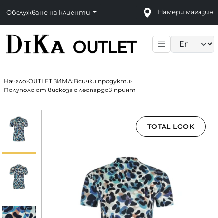
Намери магазин
Обслужване на клиенти
Language sele
Начало
›
OUTLET ЗИМА
›
Всички продукти
›
Полуполо от вискоза с леопардов принт
TOTAL LOOK