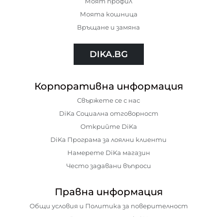
Моят профил
Моята кошница
Връщане и замяна
DIKA.BG
Корпоративна информация
Свържете се с нас
DiKa Социална отговорност
Открийте DiKa
DiKa Програма за лоялни клиенти
Намерете DiKa магазин
Често задавани въпроси
Правна информация
Общи условия и Политика за поверителност