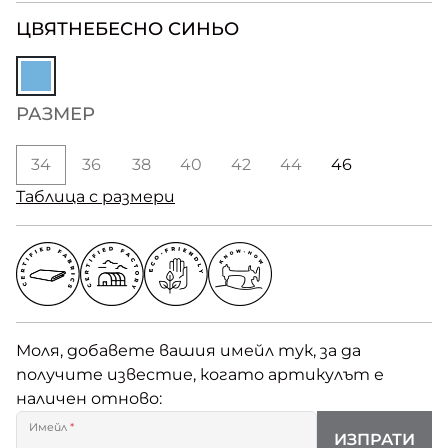
ЦВЯТ
НЕБЕСНО СИНЬО
РАЗМЕР
34
36
38
40
42
44
46
Таблица с размери
Моля, добавете вашия имейл тук, за да
получите известие, когато артикулът е
наличен отново:
Имейл
*
ИЗПРАТИ