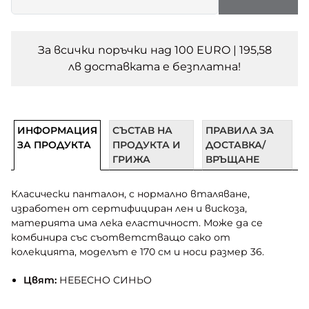
За всички поръчки над 100 EURO | 195,58
лв доставката e безплатна!
ИНФОРМАЦИЯ
СЪСТАВ НА
ПРАВИЛА ЗА
ЗА ПРОДУКТА
ПРОДУКТА И
ДОСТАВКА/
ГРИЖА
ВРЪЩАНЕ
Класически панталон, с нормално вталяване,
изработен от сертифициран лен и вискоза,
материята има лека еластичност. Може да се
комбинира със съответстващо сако от
колекцията, моделът е 170 см и носи размер 36.
Цвят:
НЕБЕСНО СИНЬО