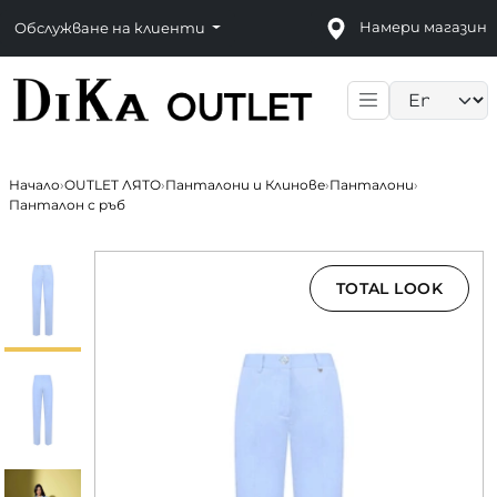
Намери магазин
Обслужване на клиенти
Language sele
Начало
›
OUTLET ЛЯТО
›
Панталони и Клинове
›
Панталони
›
Панталон с ръб
TOTAL LOOK