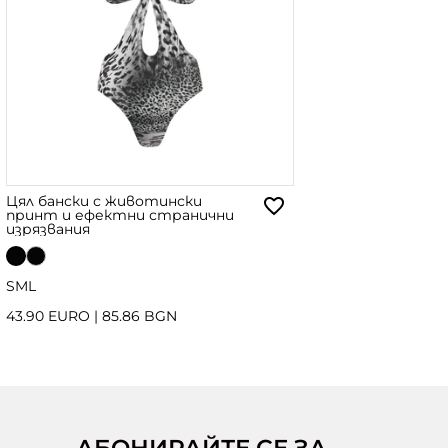
Цял бански с животински
принт и ефектни странични
изрязвания
S
M
L
43.90 EURO
|
85.86 BGN
АБОНИРАЙТЕ СЕ ЗА