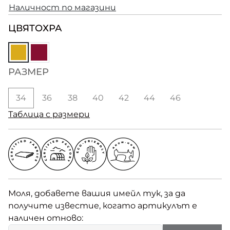
Наличност по магазини
ЦВЯТ
ОХРА
РАЗМЕР
34
36
38
40
42
44
46
Таблица с размери
Моля, добавете вашия имейл тук, за да
получите известие, когато артикулът е
наличен отново: