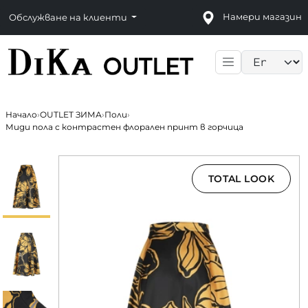
Намери магазин
Обслужване на клиенти
Language sele
Начало
›
OUTLET ЗИМА
›
Поли
›
Миди пола с контрастен флорален принт в горчица
TOTAL LOOK