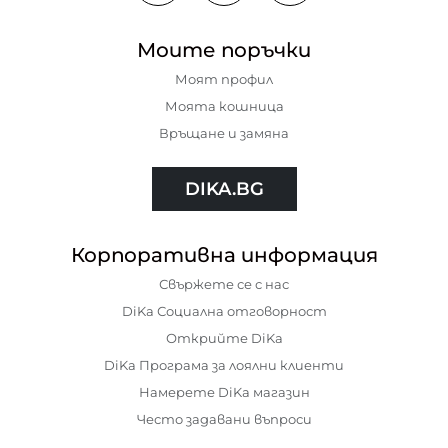
Моите поръчки
Моят профил
Моята кошница
Връщане и замяна
DIKA.BG
Корпоративна информация
Свържете се с нас
DiKa Социална отговорност
Открийте DiKa
DiKa Програма за лоялни клиенти
Намерете DiKa магазин
Често задавани въпроси