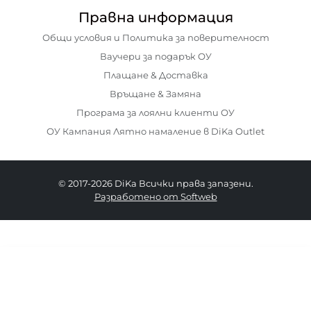
Правна информация
Общи условия и Политика за поверителност
Ваучери за подарък ОУ
Плащане & Доставка
Връщане & Замяна
Програма за лоялни клиенти ОУ
ОУ Кампания Лятно намаление в DiKa Outlet
© 2017-2026 DiKa Всички права запазени.
Разработено от Softweb
40.90 EURO
|
79.99 BGN
34
36
38
40
42
44
46