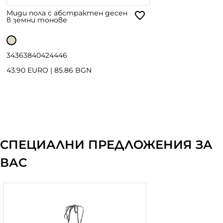
Миди пола с абстрактен десен
в земни тонове
34
36
38
40
42
44
46
43.90 EURO
|
85.86 BGN
СПЕЦИАЛНИ ПРЕДЛОЖЕНИЯ ЗА
ВАС