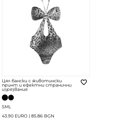
Цял бански с животински
принт и ефектни странични
изрязвания
S
M
L
43.90 EURO
|
85.86 BGN