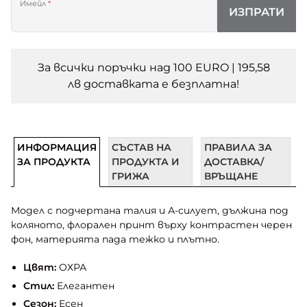
Имейл
*
ИЗПРАТИ
За всички поръчки над 100 EURO | 195,58
лв доставката e безплатна!
ИНФОРМАЦИЯ
СЪСТАВ НА
ПРАВИЛА ЗА
ЗА ПРОДУКТА
ПРОДУКТА И
ДОСТАВКА/
ГРИЖА
ВРЪЩАНЕ
Модел с подчертана талия и А-силует, дължина под
коляното, флорален принт върху контрастен черен
фон, материята пада тежко и плътно.
Цвят:
ОХРА
Стил:
Елегантен
Сезон:
Есен