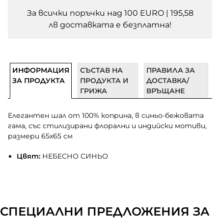
За всички поръчки над 100 EURO | 195,58
лв доставката e безплатна!
ИНФОРМАЦИЯ
СЪСТАВ НА
ПРАВИЛА ЗА
ЗА ПРОДУКТА
ПРОДУКТА И
ДОСТАВКА/
ГРИЖА
ВРЪЩАНЕ
Елегантен шал от 100% коприна, в синьо-бежовата
гама, със стилизирани флорални и индийски мотиви,
размери 65х65 см
Цвят:
НЕБЕСНО СИНЬО
СПЕЦИАЛНИ ПРЕДЛОЖЕНИЯ ЗА