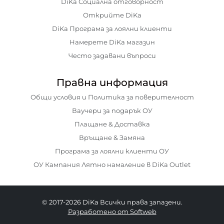
DiKa Социална отговорност
Открийте DiKa
DiKa Програма за лоялни клиенти
Намерете DiKa магазин
Често задавани въпроси
Правна информация
Общи условия и Политика за поверителност
Ваучери за подарък ОУ
Плащане & Доставка
Връщане & Замяна
Програма за лоялни клиенти ОУ
ОУ Кампания Лятно намаление в DiKa Outlet
© 2017-2026 DiKa Всички права запазени.
Разработено от Softweb