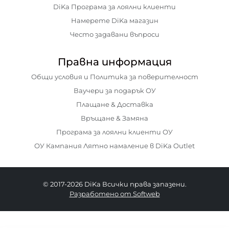
DiKa Програма за лоялни клиенти
Намерете DiKa магазин
Често задавани въпроси
Правна информация
Общи условия и Политика за поверителност
Ваучери за подарък ОУ
Плащане & Доставка
Връщане & Замяна
Програма за лоялни клиенти ОУ
ОУ Кампания Лятно намаление в DiKa Outlet
© 2017-2026 DiKa Всички права запазени.
Разработено от Softweb