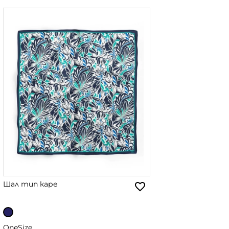
Шал тип каре
OneSize