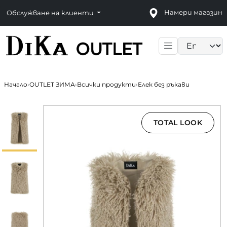
Намери магазин
Обслужване на клиенти
Language sele
Начало
›
OUTLET ЗИМА
›
Всички продукти
›
Елек без ръкави
TOTAL LOOK