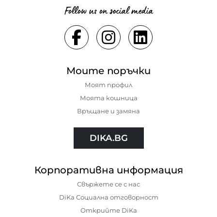
Follow us on social media
Моите поръчки
Моят профил
Моята кошница
Връщане и замяна
DIKA.BG
Корпоративна информация
Свържете се с нас
DiKa Социална отговорност
Открийте DiKa