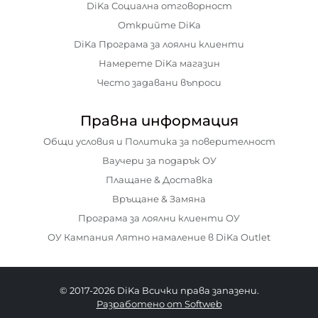
DiKa Социална отговорност
Открийте DiKa
DiKa Програма за лоялни клиенти
Намерете DiKa магазин
Често задавани въпроси
Правна информация
Общи условия и Политика за поверителност
Ваучери за подарък ОУ
Плащане & Доставка
Връщане & Замяна
Програма за лоялни клиенти ОУ
ОУ Кампания Лятно намаление в DiKa Outlet
© 2017-2026 DiKa Всички права запазени.
Разработено от Softweb