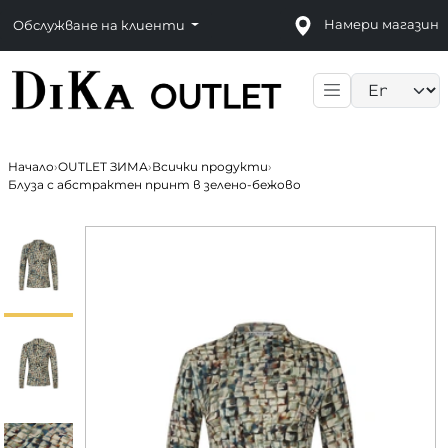
Намери магазин
Обслужване на клиенти
Language sele
Начало
›
OUTLET ЗИМА
›
Всички продукти
›
Блуза с абстрактен принт в зелено-бежово