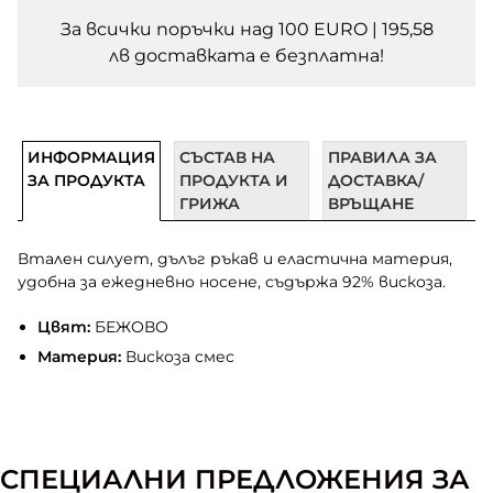
За всички поръчки над 100 EURO | 195,58
лв доставката e безплатна!
ИНФОРМАЦИЯ
СЪСТАВ НА
ПРАВИЛА ЗА
ЗА ПРОДУКТА
ПРОДУКТА И
ДОСТАВКА/
ГРИЖА
ВРЪЩАНЕ
Втален силует, дълъг ръкав и еластична материя,
удобна за ежедневно носене, съдържа 92% вискоза.
Цвят:
БЕЖОВО
Материя:
Вискоза смес
СПЕЦИАЛНИ ПРЕДЛОЖЕНИЯ ЗА