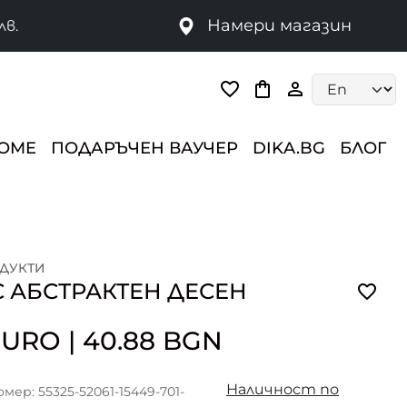
Намери магазин
лв.
Language selec
HOME
ПОДАРЪЧЕН ВАУЧЕР
DIKA.BG
БЛОГ
ДУКТИ
С АБСТРАКТЕН ДЕСЕН
 EURO
|
40.88 BGN
Наличност по
ер: 55325-52061-15449-701-