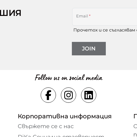
АШИЯ
Email
*
Прочетох и се съгласявам
JOIN
Follow us on social media
Корпоративна информация
Свържете се с нас
О
DiKa Социална отговорност