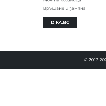
Връщане и замяна
DIKA.BG
© 2017-20
20.90 EURO
|
40.88 BGN