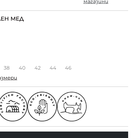
магазини
ЕН МЕД
38
40
42
44
46
азмери