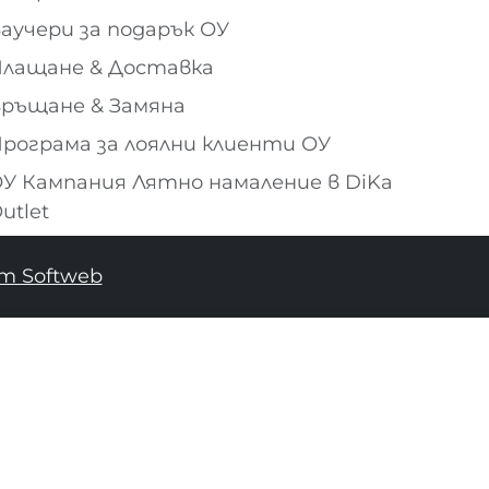
аучери за подарък ОУ
лащане & Доставка
ръщане & Замяна
рограма за лоялни клиенти ОУ
У Кампания Лятно намаление в DiKa
utlet
т Softweb
ДОБАВИ В КОШНИЦАТА