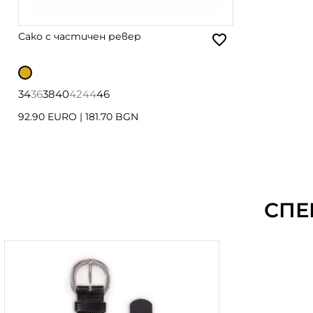
Сако с частичен ревер
34
36
38
40
42
44
46
92.90 EURO
|
181.70 BGN
СПЕ