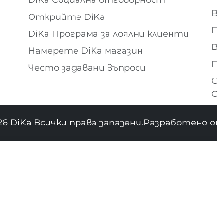
В
Открийте DiKa
П
DiKa Програма за лоялни клиенти
В
Намерете DiKa магазин
П
Често задавани въпроси
О
O
26 DiKa Всички права запазени.
Разработено о
34
36
38
40
42
44
46