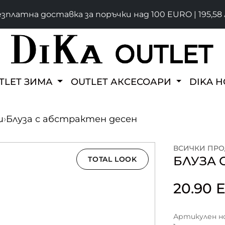
зплатна доставка за поръчки над 100 EURO | 195,58 
TLET ЗИМА
OUTLET АКСЕСОАРИ
DIKA 
и
›
Блуза с абстрактен десен
ВСИЧКИ ПРО
БЛУЗА 
TOTAL LOOK
20.90
Артикулен ном