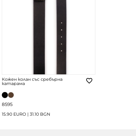
Кожен колан със сребърна
катарама
85
95
15.90 EURO
|
31.10 BGN